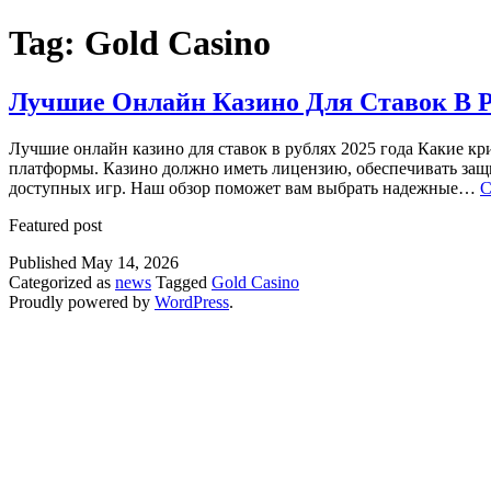
Skip
Silks
Tag:
Gold Casino
to
Player
content
Promo
Лучшие Онлайн Казино Для Ставок В Р
Лучшие онлайн казино для ставок в рублях 2025 года Какие к
платформы. Казино должно иметь лицензию, обеспечивать защи
доступных игр. Наш обзор поможет вам выбрать надежные…
C
Featured post
Published
May 14, 2026
Categorized as
news
Tagged
Gold Casino
Proudly powered by
WordPress
.