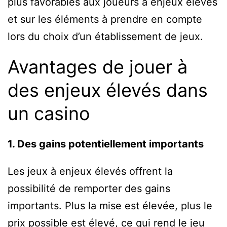
plus favorables aux joueurs à enjeux élevés
et sur les éléments à prendre en compte
lors du choix d’un établissement de jeux.
Avantages de jouer à
des enjeux élevés dans
un casino
1. Des gains potentiellement importants
Les jeux à enjeux élevés offrent la
possibilité de remporter des gains
importants. Plus la mise est élevée, plus le
prix possible est élevé, ce qui rend le jeu