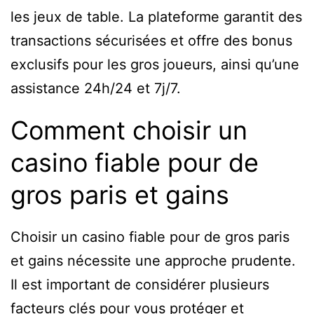
les jeux de table. La plateforme garantit des
transactions sécurisées et offre des bonus
exclusifs pour les gros joueurs, ainsi qu’une
assistance 24h/24 et 7j/7.
Comment choisir un
casino fiable pour de
gros paris et gains
Choisir un casino fiable pour de gros paris
et gains nécessite une approche prudente.
Il est important de considérer plusieurs
facteurs clés pour vous protéger et