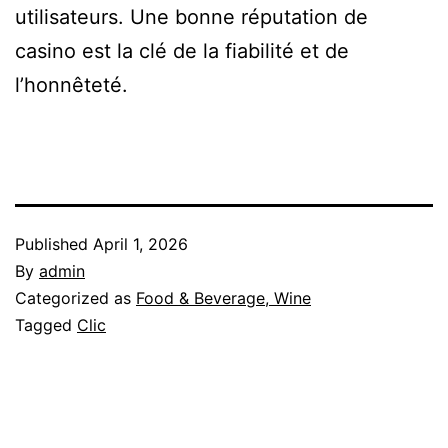
utilisateurs. Une bonne réputation de
casino est la clé de la fiabilité et de
l’honnêteté.
Published
April 1, 2026
By
admin
Categorized as
Food & Beverage, Wine
Tagged
Clic