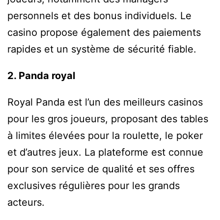
personnels et des bonus individuels. Le
casino propose également des paiements
rapides et un système de sécurité fiable.
2. Panda royal
Royal Panda est l’un des meilleurs casinos
pour les gros joueurs, proposant des tables
à limites élevées pour la roulette, le poker
et d’autres jeux. La plateforme est connue
pour son service de qualité et ses offres
exclusives régulières pour les grands
acteurs.