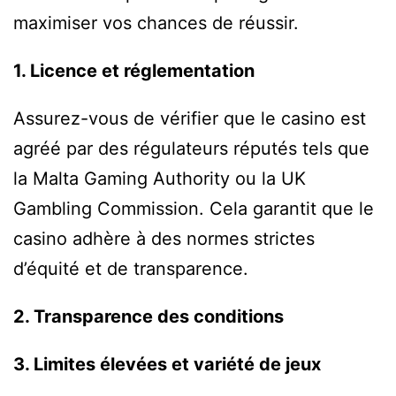
maximiser vos chances de réussir.
1. Licence et réglementation
Assurez-vous de vérifier que le casino est
agréé par des régulateurs réputés tels que
la Malta Gaming Authority ou la UK
Gambling Commission. Cela garantit que le
casino adhère à des normes strictes
d’équité et de transparence.
2. Transparence des conditions
3. Limites élevées et variété de jeux