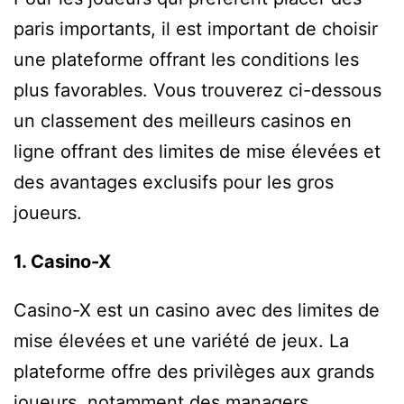
paris importants, il est important de choisir
une plateforme offrant les conditions les
plus favorables. Vous trouverez ci-dessous
un classement des meilleurs casinos en
ligne offrant des limites de mise élevées et
des avantages exclusifs pour les gros
joueurs.
1. Casino-X
Casino-X est un casino avec des limites de
mise élevées et une variété de jeux. La
plateforme offre des privilèges aux grands
joueurs, notamment des managers