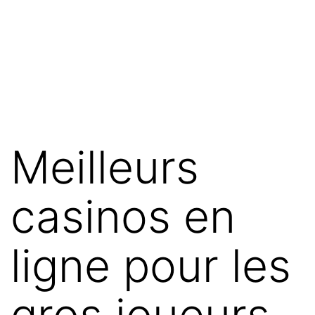
Skip
Silks
to
Player
content
Promo
Meilleurs
casinos en
ligne pour les
gros joueurs